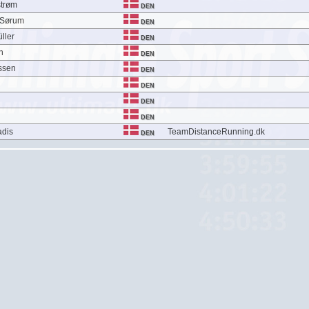
strøm
DEN
 Sørum
DEN
ller
DEN
n
DEN
ssen
DEN
DEN
DEN
DEN
adis
TeamDistanceRunning.dk
DEN