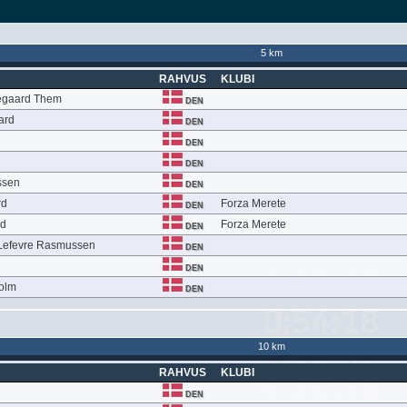
5 km
RAHVUS
KLUBI
egaard Them
DEN
ard
DEN
DEN
DEN
ssen
DEN
rd
Forza Merete
DEN
rd
Forza Merete
DEN
Lefevre Rasmussen
DEN
DEN
olm
DEN
10 km
RAHVUS
KLUBI
DEN