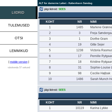
ALT for damerne Løbet - København Søndag
jälgi liidreid:
SEES
LIIDRID
KOHT
NR
NIMI
TULEMUSED
1
1485
Marlene Grønn
2
3
Freja Sønderga
OTSI
3
1
Dorthe Gram
4
19
Gitte Sejer
5
1238
Victoria Rasmu
LEMMIKUD
6
17
Pernille Rytgaa
7
18
Kristine Rytgaa
[
mobile version
]
8
31
Sophie-Louise 
värskenda 57 sekund
9
98
Cecilie Højbak
10
1486
Sarah Munch H
jälgi liidreid:
SEES
KOHT
NR
NIMI
1
10119
Karina Lykke