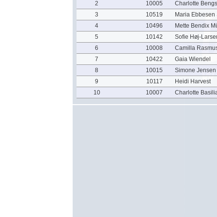
2
10005
Charlotte Beng
3
10519
Maria Ebbesen
4
10496
Mette Bendix Mü
5
10142
Sofie Høj-Larse
6
10008
Camilla Rasmu
7
10422
Gaia Wiendel
8
10015
Simone Jensen
9
10117
Heidi Harvest
10
10007
Charlotte Basili