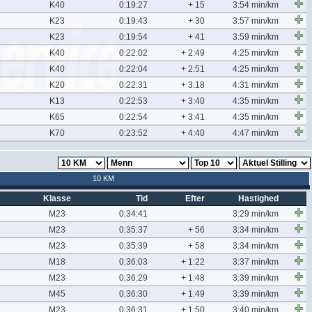
K40
0:19:27
+ 15
3:54 min/km
K23
0:19:43
+ 30
3:57 min/km
K23
0:19:54
+ 41
3:59 min/km
K40
0:22:02
+ 2:49
4:25 min/km
K40
0:22:04
+ 2:51
4:25 min/km
K20
0:22:31
+ 3:18
4:31 min/km
K13
0:22:53
+ 3:40
4:35 min/km
K65
0:22:54
+ 3:41
4:35 min/km
K70
0:23:52
+ 4:40
4:47 min/km
10 KM
Klasse
Tid
Efter
Hastighed
M23
0:34:41
3:29 min/km
M23
0:35:37
+ 56
3:34 min/km
M23
0:35:39
+ 58
3:34 min/km
M18
0:36:03
+ 1:22
3:37 min/km
M23
0:36:29
+ 1:48
3:39 min/km
M45
0:36:30
+ 1:49
3:39 min/km
M23
0:36:31
+ 1:50
3:40 min/km