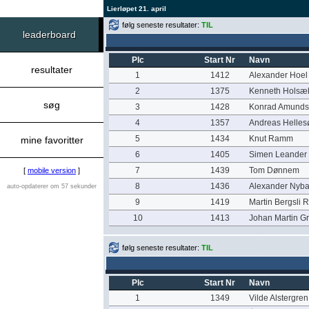
Lierløpet 21. april
følg seneste resultater:
TIL
leaderboard
Plc
Start Nr
Navn
resultater
1
1412
Alexander Hoel
2
1375
Kenneth Holsæ
søg
3
1428
Konrad Amund
4
1357
Andreas Helles
5
1434
Knut Ramm
mine favoritter
6
1405
Simen Leander
7
1439
Tom Dønnem
[
mobile version
]
8
1436
Alexander Nyb
auto-opdaterer om 57 sekunder
9
1419
Martin Bergsli 
10
1413
Johan Martin Gr
følg seneste resultater:
TIL
Plc
Start Nr
Navn
1
1349
Vilde Alstergren