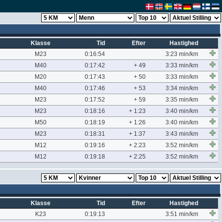
Klasse
Tid
Efter
Hastighed
M23
0:16:54
3:23 min/km
M40
0:17:42
+ 49
3:33 min/km
M20
0:17:43
+ 50
3:33 min/km
M40
0:17:46
+ 53
3:34 min/km
M23
0:17:52
+ 59
3:35 min/km
M23
0:18:16
+ 1:23
3:40 min/km
M50
0:18:19
+ 1:26
3:40 min/km
M23
0:18:31
+ 1:37
3:43 min/km
M12
0:19:16
+ 2:23
3:52 min/km
M12
0:19:18
+ 2:25
3:52 min/km
Klasse
Tid
Efter
Hastighed
K23
0:19:13
3:51 min/km