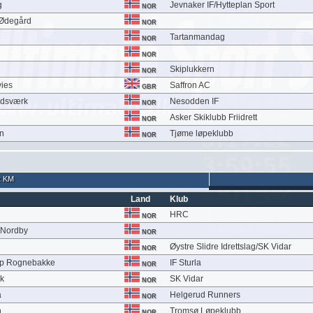
g
Jevnaker IF/Hytteplan Sport
NOR
-Ødegård
NOR
Tartanmandag
NOR
NOR
Skiplukkern
NOR
ies
Saffron AC
GBR
ndsværk
Nesodden IF
NOR
Asker Skiklubb Friidrett
NOR
en
Tjøme løpeklubb
NOR
2 KM
Land
Klub
HRC
NOR
 Nordby
NOR
Øystre Slidre Idrettslag/SK Vidar
NOR
p Rognebakke
IF Sturla
NOR
ck
SK Vidar
NOR
a
Helgerud Runners
NOR
n
Tromsø Løpeklubb
NOR