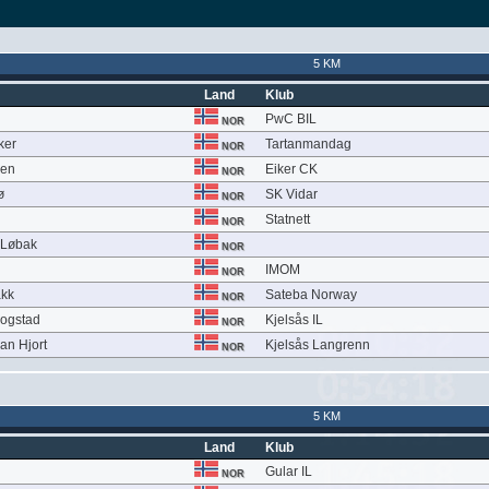
5 KM
Land
Klub
PwC BIL
NOR
ker
Tartanmandag
NOR
sen
Eiker CK
NOR
ø
SK Vidar
NOR
Statnett
NOR
 Løbak
NOR
IMOM
NOR
akk
Sateba Norway
NOR
Rogstad
Kjelsås IL
NOR
an Hjort
Kjelsås Langrenn
NOR
5 KM
Land
Klub
Gular IL
NOR