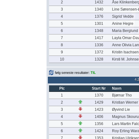
2
1432
Åse Klinkenber
3
1340
Line Sørensen
4
1376
Sigrid Vedde
5
1301
Anine Hegre
6
1348
Maria Berglund
7
1417
Layla Omar-Dav
8
1336
Anne Olivia La
9
1372
Kristin Isachsen
10
1328
Kirsti M. Johns
følg seneste resultater:
TIL
4.
Plc
Start Nr
Navn
1
1370
Bjørnar Tho
2
1429
Kristian Werner
3
1423
Øyvind Lie
4
1406
Magnus Skouru
5
1356
Lars Martin Fal
6
1424
Roy Erling War
7
1353
Kristian Ulrikse