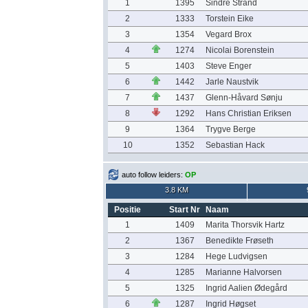
1
1395
Sindre Strand
2
1333
Torstein Eike
3
1354
Vegard Brox
4
1274
Nicolai Borenstein
5
1403
Steve Enger
6
1442
Jarle Naustvik
7
1437
Glenn-Håvard Sønju
8
1292
Hans Christian Eriksen
9
1364
Trygve Berge
10
1352
Sebastian Hack
auto follow leiders:
OP
3.8 KM
Positie
Start Nr
Naam
1
1409
Marita Thorsvik Hartz
2
1367
Benedikte Frøseth
3
1284
Hege Ludvigsen
4
1285
Marianne Halvorsen
5
1325
Ingrid Aalien Ødegård
6
1287
Ingrid Høgset