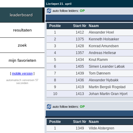
Lierløpet 21. april
auto follow leiders:
OP
leaderboard
Positie
Start Nr
Naam
resultaten
1
1412
Alexander Hoel
2
1375
Kenneth Holsæker
zoek
3
1428
Konrad Amundsen
4
1357
Andreas Hellesø
5
1434
Knut Ramm
mijn favorieten
6
1405
Simen Leander Løbak
7
1439
Tom Dønnem
[
mobile version
]
8
1436
Alexander Nybakk
automatisch verversen 57
seconden
9
1419
Martin Bergsli Rogstad
10
1413
Johan Martin Gran Hjort
auto follow leiders:
OP
Positie
Start Nr
Naam
1
1349
Vilde Alstergren