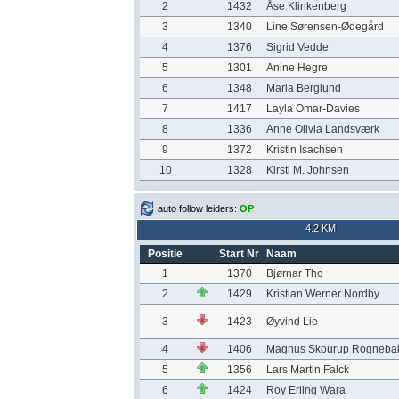
2
1432
Åse Klinkenberg
3
1340
Line Sørensen-Ødegård
4
1376
Sigrid Vedde
5
1301
Anine Hegre
6
1348
Maria Berglund
7
1417
Layla Omar-Davies
8
1336
Anne Olivia Landsværk
9
1372
Kristin Isachsen
10
1328
Kirsti M. Johnsen
auto follow leiders:
OP
4.2 KM
Positie
Start Nr
Naam
1
1370
Bjørnar Tho
2
1429
Kristian Werner Nordby
3
1423
Øyvind Lie
4
1406
Magnus Skourup Rogneba
5
1356
Lars Martin Falck
6
1424
Roy Erling Wara