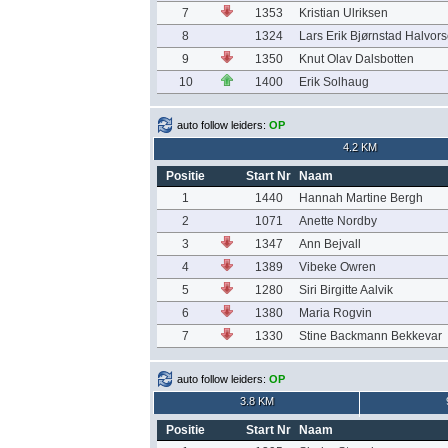
7
1353
Kristian Ulriksen
8
1324
Lars Erik Bjørnstad Halvor
9
1350
Knut Olav Dalsbotten
10
1400
Erik Solhaug
auto follow leiders:
OP
4.2 KM
Positie
Start Nr
Naam
1
1440
Hannah Martine Bergh
2
1071
Anette Nordby
3
1347
Ann Bejvall
4
1389
Vibeke Owren
5
1280
Siri Birgitte Aalvik
6
1380
Maria Rogvin
7
1330
Stine Backmann Bekkevar
auto follow leiders:
OP
3.8 KM
Positie
Start Nr
Naam