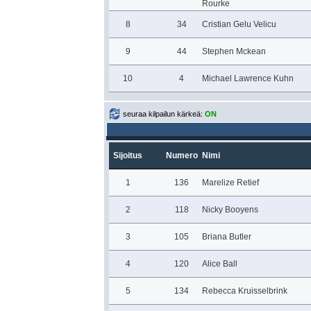
Rourke
8
34
Cristian Gelu Velicu
9
44
Stephen Mckean
10
4
Michael Lawrence Kuhn
seuraa kilpailun kärkeä:
ON
Sijoitus
Numero
Nimi
1
136
Marelize Retief
2
118
Nicky Booyens
3
105
Briana Butler
4
120
Alice Ball
5
134
Rebecca Kruisselbrink