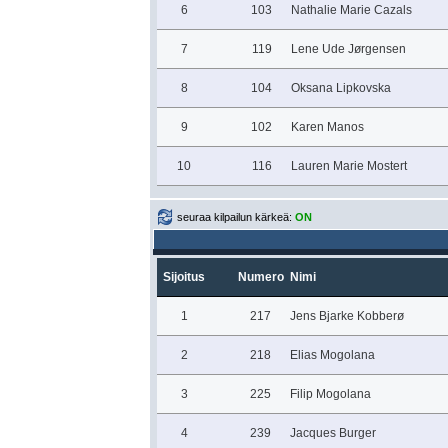
6
103
Nathalie Marie Cazals
7
119
Lene Ude Jørgensen
8
104
Oksana Lipkovska
9
102
Karen Manos
10
116
Lauren Marie Mostert
seuraa kilpailun kärkeä:
ON
Sijoitus
Numero
Nimi
1
217
Jens Bjarke Kobberø
2
218
Elias Mogolana
3
225
Filip Mogolana
4
239
Jacques Burger