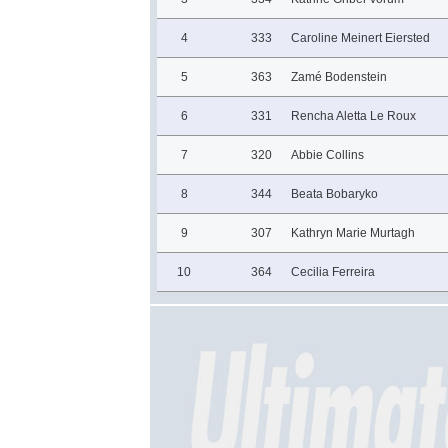
4
333
Caroline Meinert Eiersted
5
363
Zamé Bodenstein
6
331
Rencha Aletta Le Roux
7
320
Abbie Collins
8
344
Beata Bobaryko
9
307
Kathryn Marie Murtagh
10
364
Cecilia Ferreira