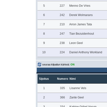
5
227
Menno De Vries
6
242
Derek Wolmarans
7
210
Arron James Tata
8
247
Tian Bezuidenhout
9
238
Leon Geel
10
224
Daniel Anthony Workland
seuraa kilpailun kärkeä:
ON
Sijoitus
Numero
Nimi
1
335
Lisanne Vels
2
366
Zante Geel
3
334
Katrine Gribel Vorum