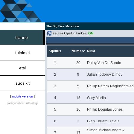
The Big Five Marathon
seuraa kilpailun kärkeä:
ON
tilanne
Sijoitus
Numero
Nimi
tulokset
1
20
Daley Van De Sande
etsi
2
9
Julian Todorov Dimov
suosikit
3
5
Phillip Patrick Nagelschmied
[
mobile version
]
4
15
Gary Martin
päivitysväli 57 sekuntteja
5
16
Phillip Douglas Jones
6
2
Glen Eduard R Sels
Simon Michael Andrew
7
17