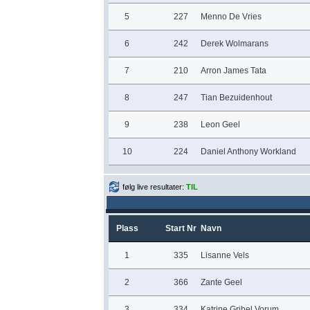
5
227
Menno De Vries
6
242
Derek Wolmarans
7
210
Arron James Tata
8
247
Tian Bezuidenhout
9
238
Leon Geel
10
224
Daniel Anthony Workland
følg live resultater:
TIL
Plass
Start Nr
Navn
1
335
Lisanne Vels
2
366
Zante Geel
3
334
Katrine Gribel Vorum