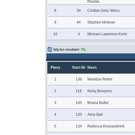
Rourke
8
34
Cristian Gelu Velicu
9
44
Stephen Mckean
10
4
Michael Lawrence Kuhn
følg live resultater:
TIL
Plass
Start Nr
Navn
1
136
Marelize Retief
2
118
Nicky Booyens
3
105
Briana Butler
4
120
Alice Ball
5
134
Rebecca Kruisselbrink