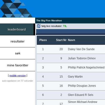
The Big Five Marathon
følg live resultater:
TIL
leaderboard
Plass
Start Nr
Navn
resultater
1
20
Daley Van De Sande
søk
2
9
Julian Todorov Dimov
mine favoritter
3
5
Phillip Patrick Nagelschmied
[
mobile version
]
4
15
Gary Martin
auto-oppdatere om 57 sekunder
5
16
Phillip Douglas Jones
6
2
Glen Eduard R Sels
Simon Michael Andrew
7
17