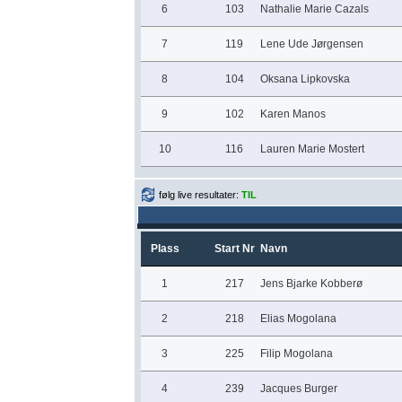
6
103
Nathalie Marie Cazals
7
119
Lene Ude Jørgensen
8
104
Oksana Lipkovska
9
102
Karen Manos
10
116
Lauren Marie Mostert
følg live resultater:
TIL
Plass
Start Nr
Navn
1
217
Jens Bjarke Kobberø
2
218
Elias Mogolana
3
225
Filip Mogolana
4
239
Jacques Burger