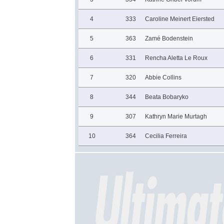
4
333
Caroline Meinert Eiersted
5
363
Zamé Bodenstein
6
331
Rencha Aletta Le Roux
7
320
Abbie Collins
8
344
Beata Bobaryko
9
307
Kathryn Marie Murtagh
10
364
Cecilia Ferreira