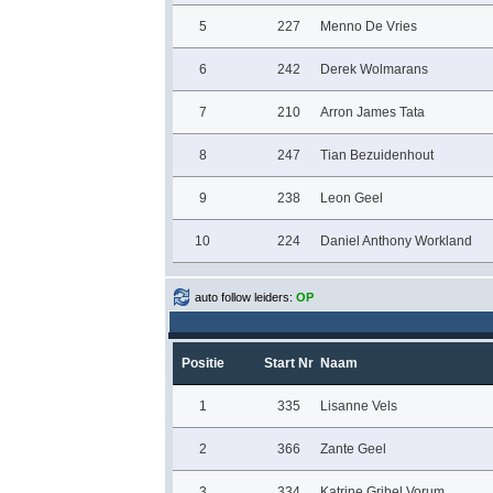
5
227
Menno De Vries
6
242
Derek Wolmarans
7
210
Arron James Tata
8
247
Tian Bezuidenhout
9
238
Leon Geel
10
224
Daniel Anthony Workland
auto follow leiders:
OP
Positie
Start Nr
Naam
1
335
Lisanne Vels
2
366
Zante Geel
3
334
Katrine Gribel Vorum