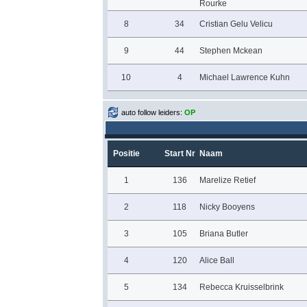
Rourke
8
34
Cristian Gelu Velicu
9
44
Stephen Mckean
10
4
Michael Lawrence Kuhn
auto follow leiders:
OP
Positie
Start Nr
Naam
1
136
Marelize Retief
2
118
Nicky Booyens
3
105
Briana Butler
4
120
Alice Ball
5
134
Rebecca Kruisselbrink