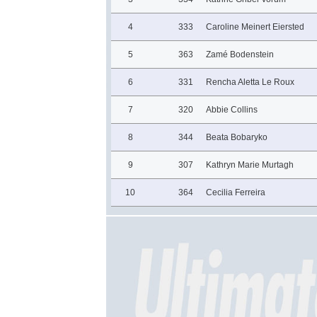
4
333
Caroline Meinert Eiersted
5
363
Zamé Bodenstein
6
331
Rencha Aletta Le Roux
7
320
Abbie Collins
8
344
Beata Bobaryko
9
307
Kathryn Marie Murtagh
10
364
Cecilia Ferreira