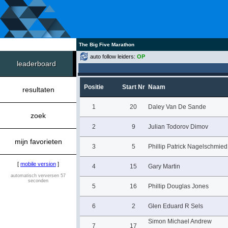
The Big Five Marathon
auto follow leiders:
OP
leaderboard
Positie
Start Nr
Naam
resultaten
1
20
Daley Van De Sande
zoek
2
9
Julian Todorov Dimov
mijn favorieten
3
5
Phillip Patrick Nagelschmied
[
mobile version
]
4
15
Gary Martin
automatisch verversen 57
seconden
5
16
Phillip Douglas Jones
6
2
Glen Eduard R Sels
Simon Michael Andrew
7
17