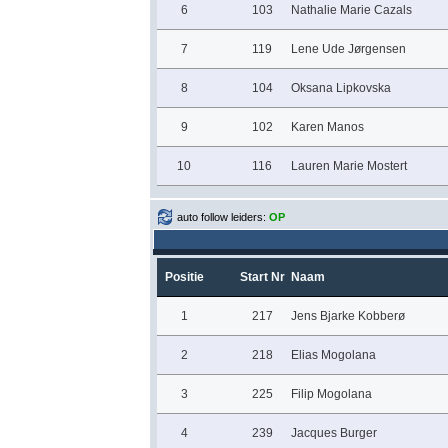
6
103
Nathalie Marie Cazals
7
119
Lene Ude Jørgensen
8
104
Oksana Lipkovska
9
102
Karen Manos
10
116
Lauren Marie Mostert
auto follow leiders:
OP
Positie
Start Nr
Naam
1
217
Jens Bjarke Kobberø
2
218
Elias Mogolana
3
225
Filip Mogolana
4
239
Jacques Burger