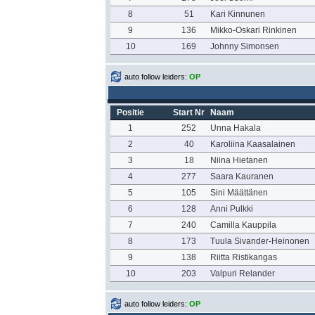
8
51
Kari Kinnunen
9
136
Mikko-Oskari Rinkinen
10
169
Johnny Simonsen
auto follow leiders:
OP
Positie
Start Nr
Naam
1
252
Unna Hakala
2
40
Karoliina Kaasalainen
3
18
Niina Hietanen
4
277
Saara Kauranen
5
105
Sini Määttänen
6
128
Anni Pulkki
7
240
Camilla Kauppila
8
173
Tuula Sivander-Heinonen
9
138
Riitta Ristikangas
10
203
Valpuri Relander
auto follow leiders:
OP