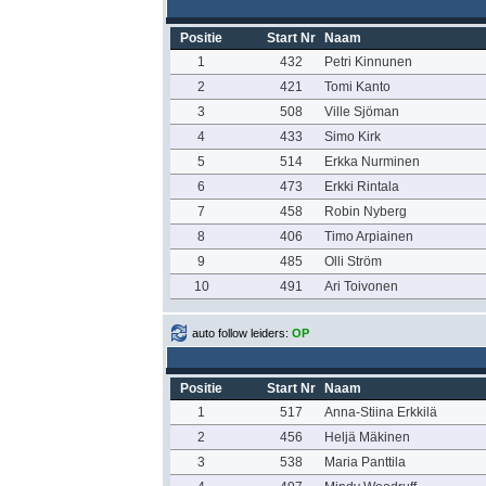
Positie
Start Nr
Naam
1
432
Petri Kinnunen
2
421
Tomi Kanto
3
508
Ville Sjöman
4
433
Simo Kirk
5
514
Erkka Nurminen
6
473
Erkki Rintala
7
458
Robin Nyberg
8
406
Timo Arpiainen
9
485
Olli Ström
10
491
Ari Toivonen
auto follow leiders:
OP
Positie
Start Nr
Naam
1
517
Anna-Stiina Erkkilä
2
456
Heljä Mäkinen
3
538
Maria Panttila