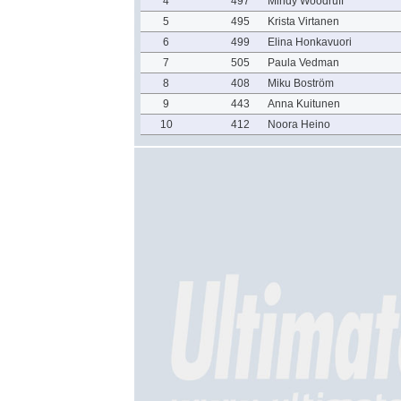
4
497
Mindy Woodruff
5
495
Krista Virtanen
6
499
Elina Honkavuori
7
505
Paula Vedman
8
408
Miku Boström
9
443
Anna Kuitunen
10
412
Noora Heino