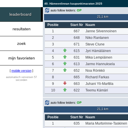
40. Hämeenlinnan kaupunkimaraton 2025
auto follow leiders:
OP
leaderboard
21,1 km
Positie
Start Nr
Naam
resultaten
1
667
Janne Silvennoinen
2
648
Niko Rantanen
zoek
3
671
Steve Clune
4
615
Jyri Hämäläinen
5
631
Mika Lempiäinen
mijn favorieten
6
613
Jarmo Hannuksela
7
652
Noa Rönkkö
[
mobile version
]
8
665
Richard Farkas
automatisch verversen 57
seconden
9
663
Juhani Yli-Marttila
10
622
Teemu Kämäri
auto follow leiders:
OP
21,1 km
Positie
Start Nr
Naam
1
635
Maria Murtorinne-Taskinen