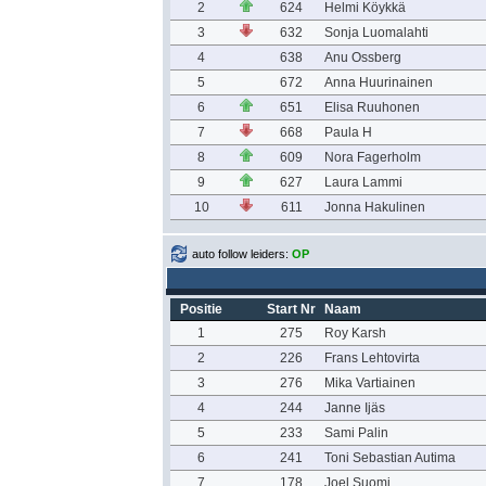
2
624
Helmi Köykkä
3
632
Sonja Luomalahti
4
638
Anu Ossberg
5
672
Anna Huurinainen
6
651
Elisa Ruuhonen
7
668
Paula H
8
609
Nora Fagerholm
9
627
Laura Lammi
10
611
Jonna Hakulinen
auto follow leiders:
OP
Positie
Start Nr
Naam
1
275
Roy Karsh
2
226
Frans Lehtovirta
3
276
Mika Vartiainen
4
244
Janne Ijäs
5
233
Sami Palin
6
241
Toni Sebastian Autima
7
178
Joel Suomi