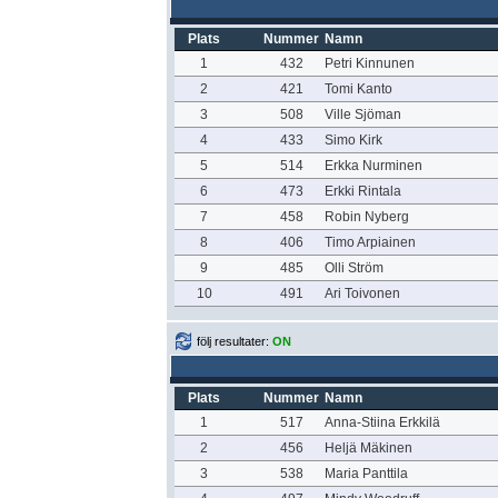
Plats
Nummer
Namn
1
432
Petri Kinnunen
2
421
Tomi Kanto
3
508
Ville Sjöman
4
433
Simo Kirk
5
514
Erkka Nurminen
6
473
Erkki Rintala
7
458
Robin Nyberg
8
406
Timo Arpiainen
9
485
Olli Ström
10
491
Ari Toivonen
följ resultater:
ON
Plats
Nummer
Namn
1
517
Anna-Stiina Erkkilä
2
456
Heljä Mäkinen
3
538
Maria Panttila