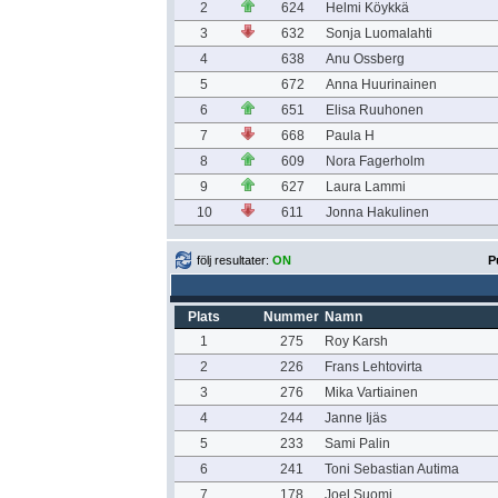
2
624
Helmi Köykkä
3
632
Sonja Luomalahti
4
638
Anu Ossberg
5
672
Anna Huurinainen
6
651
Elisa Ruuhonen
7
668
Paula H
8
609
Nora Fagerholm
9
627
Laura Lammi
10
611
Jonna Hakulinen
följ resultater:
ON
P
Plats
Nummer
Namn
1
275
Roy Karsh
2
226
Frans Lehtovirta
3
276
Mika Vartiainen
4
244
Janne Ijäs
5
233
Sami Palin
6
241
Toni Sebastian Autima
7
178
Joel Suomi