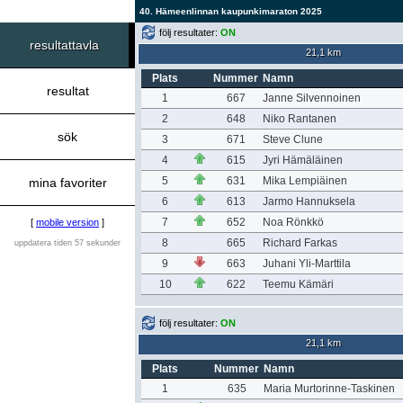
40. Hämeenlinnan kaupunkimaraton 2025
följ resultater:
ON
resultattavla
21,1 km
Plats
Nummer
Namn
resultat
1
667
Janne Silvennoinen
2
648
Niko Rantanen
sök
3
671
Steve Clune
4
615
Jyri Hämäläinen
5
631
Mika Lempiäinen
mina favoriter
6
613
Jarmo Hannuksela
7
652
Noa Rönkkö
[
mobile version
]
8
665
Richard Farkas
uppdatera tiden 57 sekunder
9
663
Juhani Yli-Marttila
10
622
Teemu Kämäri
följ resultater:
ON
21,1 km
Plats
Nummer
Namn
1
635
Maria Murtorinne-Taskinen