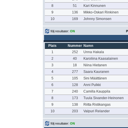
8
51
Kari Kinnunen
9
136
Mikko-Oskari Rinkinen
10
169
Johnny Simonsen
följ resultater:
ON
P
Plats
Nummer
Namn
1
252
Unna Hakala
2
40
Karoliina Kaasalainen
3
18
Niina Hietanen
4
277
Saara Kauranen
5
105
Sini Määttänen
6
128
Anni Pulkki
7
240
Camilla Kauppila
8
173
Tuula Sivander-Heinonen
9
138
Riitta Ristikangas
10
203
Valpuri Relander
följ resultater:
ON