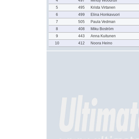
4
497
Mindy Woodruff
5
495
Krista Virtanen
6
499
Elina Honkavuori
7
505
Paula Vedman
8
408
Miku Boström
9
443
Anna Kuitunen
10
412
Noora Heino