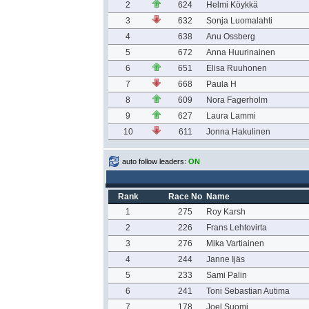
2
624
Helmi Köykkä
3
632
Sonja Luomalahti
4
638
Anu Ossberg
5
672
Anna Huurinainen
6
651
Elisa Ruuhonen
7
668
Paula H
8
609
Nora Fagerholm
9
627
Laura Lammi
10
611
Jonna Hakulinen
auto follow leaders:
ON
Rank
Race No
Name
1
275
Roy Karsh
2
226
Frans Lehtovirta
3
276
Mika Vartiainen
4
244
Janne Ijäs
5
233
Sami Palin
6
241
Toni Sebastian Autima
7
178
Joel Suomi