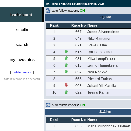
40. Hämeenlinnan kaupunkimaraton 2025
auto follow leaders:
ON
leaderboard
21,1 km
Rank
Race No
Name
results
1
667
Janne Silvennoinen
2
648
Niko Rantanen
search
3
671
Steve Clune
4
615
Jyri Hämäläinen
5
631
Mika Lempiäinen
my favourites
6
613
Jarmo Hannuksela
7
652
Noa Rönkkö
[
mobile version
]
8
665
Richard Farkas
auto refreshing in 57 seconds
9
663
Juhani Yli-Marttila
10
622
Teemu Kämäri
auto follow leaders:
ON
21,1 km
Rank
Race No
Name
1
635
Maria Murtorinne-Taskinen