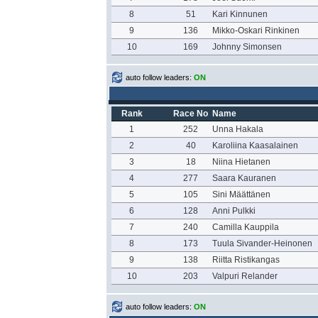
8
51
Kari Kinnunen
9
136
Mikko-Oskari Rinkinen
10
169
Johnny Simonsen
auto follow leaders:
ON
Rank
Race No
Name
1
252
Unna Hakala
2
40
Karoliina Kaasalainen
3
18
Niina Hietanen
4
277
Saara Kauranen
5
105
Sini Määttänen
6
128
Anni Pulkki
7
240
Camilla Kauppila
8
173
Tuula Sivander-Heinonen
9
138
Riitta Ristikangas
10
203
Valpuri Relander
auto follow leaders:
ON