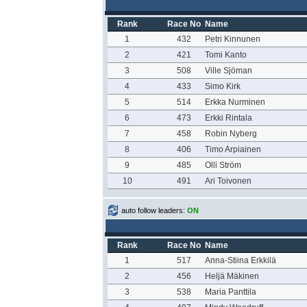
Rank
Race No
Name
1
432
Petri Kinnunen
2
421
Tomi Kanto
3
508
Ville Sjöman
4
433
Simo Kirk
5
514
Erkka Nurminen
6
473
Erkki Rintala
7
458
Robin Nyberg
8
406
Timo Arpiainen
9
485
Olli Ström
10
491
Ari Toivonen
auto follow leaders:
ON
Rank
Race No
Name
1
517
Anna-Stiina Erkkilä
2
456
Heljä Mäkinen
3
538
Maria Panttila