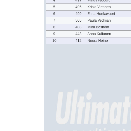
4
497
Mindy Woodruff
5
495
Krista Virtanen
6
499
Elina Honkavuori
7
505
Paula Vedman
8
408
Miku Boström
9
443
Anna Kuitunen
10
412
Noora Heino