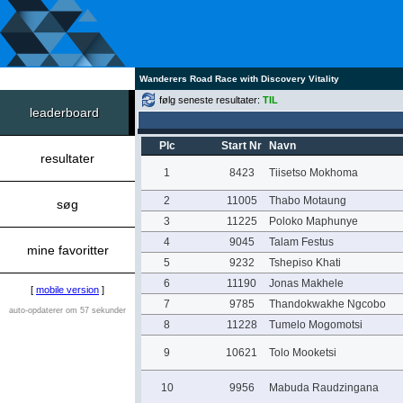
Wanderers Road Race with Discovery Vitality
følg seneste resultater:
TIL
leaderboard
Plc
Start Nr
Navn
resultater
1
8423
Tiisetso Mokhoma
2
11005
Thabo Motaung
søg
3
11225
Poloko Maphunye
4
9045
Talam Festus
mine favoritter
5
9232
Tshepiso Khati
6
11190
Jonas Makhele
[
mobile version
]
7
9785
Thandokwakhe Ngcobo
auto-opdaterer om 57 sekunder
8
11228
Tumelo Mogomotsi
9
10621
Tolo Mooketsi
10
9956
Mabuda Raudzingana