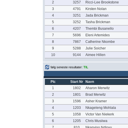
2
3257
Ricci-Lee Brookstone
3
4791
Kirsten Nolan
4
3251
Jada Brickman
5
3252
Tasha Brickman
6
4207
Thembi Busanello
7
5696
Eleni Artemides
8
7867
Catherine Nkombe
9
5288
Julie Soicher
10
9144
Aimee Hillen
følg seneste resultater:
TIL
Plc
Start Nr
Navn
1
1802
Aharon Merwitz
2
1801
Brad Merwitz
3
1596
Asher Kramer
4
1203
Nkageleng Mohlala
5
1058
Victor Van Niekerk
6
1205
Chris Musiiwa
7
810
Nkanyiso Ndlovu