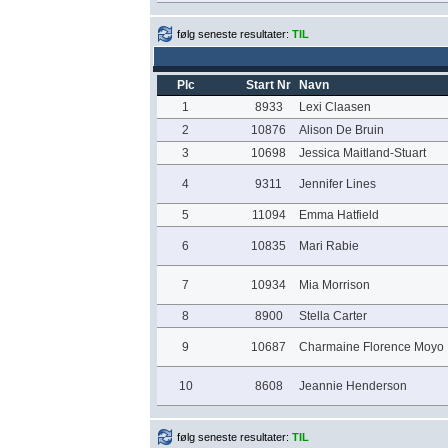
følg seneste resultater:
TIL
Plc
Start Nr
Navn
1
8933
Lexi Claasen
2
10876
Alison De Bruin
3
10698
Jessica Maitland-Stuart
4
9311
Jennifer Lines
5
11094
Emma Hatfield
6
10835
Mari Rabie
7
10934
Mia Morrison
8
8900
Stella Carter
9
10687
Charmaine Florence Moyo
10
8608
Jeannie Henderson
følg seneste resultater:
TIL