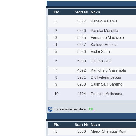
Plc
Start Nr
Navn
1
5327
Kabelo Melamu
2
6246
Paseka Mosehla
3
5645
Fernando Macavele
4
6247
Katlego Motseta
5
5940
Victor Sang
6
5290
Tshepo Giba
7
4592
Kamohelo Masemola
8
3981
Diutlwileng Sebusi
9
6208
Salim Saiti Saremo
10
4704
Promise Msitshana
følg seneste resultater:
TIL
Plc
Start Nr
Navn
1
3530
Mercy Chemutai Korir