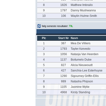
8
1826
Matthew Imbrailo
9
1797
Danny Mushwanna
10
106
Waylin Hulme-Smith
følg seneste resultater:
TIL
Plc
Start Nr
Navn
1
387
Mea De Villiers
2
1793
Tayler Azevedo
3
1056
Natasja Van Heerden
4
1137
Boitumelo Dube
5
827
Alicia Nieuwoudt
6
427
Sanchia-Lee Esterhuyse
7
1290
Sigourney Griffin-Ellis
8
889
Natasha Phipson
9
1105
Jasmine Wylie
10
4968
Kirsty Standing