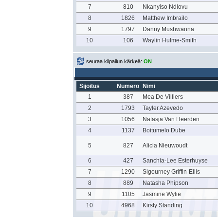
7
810
Nkanyiso Ndlovu
8
1826
Matthew Imbrailo
9
1797
Danny Mushwanna
10
106
Waylin Hulme-Smith
seuraa kilpailun kärkeä:
ON
Sijoitus
Numero
Nimi
1
387
Mea De Villiers
2
1793
Tayler Azevedo
3
1056
Natasja Van Heerden
4
1137
Boitumelo Dube
5
827
Alicia Nieuwoudt
6
427
Sanchia-Lee Esterhuyse
7
1290
Sigourney Griffin-Ellis
8
889
Natasha Phipson
9
1105
Jasmine Wylie
10
4968
Kirsty Standing