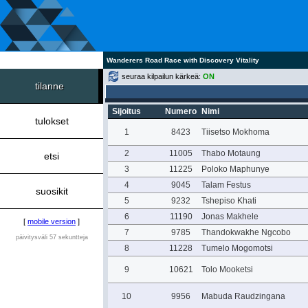
Wanderers Road Race with Discovery Vitality
seuraa kilpailun kärkeä:
ON
tilanne
Sijoitus
Numero
Nimi
tulokset
1
8423
Tiisetso Mokhoma
2
11005
Thabo Motaung
etsi
3
11225
Poloko Maphunye
4
9045
Talam Festus
suosikit
5
9232
Tshepiso Khati
6
11190
Jonas Makhele
[
mobile version
]
7
9785
Thandokwakhe Ngcobo
päivitysväli 57 sekuntteja
8
11228
Tumelo Mogomotsi
9
10621
Tolo Mooketsi
10
9956
Mabuda Raudzingana