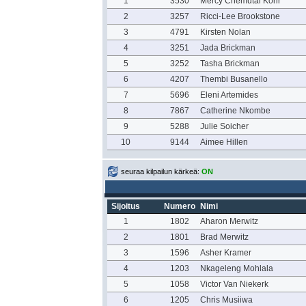
1
3530
Mercy Chemutai Korir
2
3257
Ricci-Lee Brookstone
3
4791
Kirsten Nolan
4
3251
Jada Brickman
5
3252
Tasha Brickman
6
4207
Thembi Busanello
7
5696
Eleni Artemides
8
7867
Catherine Nkombe
9
5288
Julie Soicher
10
9144
Aimee Hillen
seuraa kilpailun kärkeä:
ON
Sijoitus
Numero
Nimi
1
1802
Aharon Merwitz
2
1801
Brad Merwitz
3
1596
Asher Kramer
4
1203
Nkageleng Mohlala
5
1058
Victor Van Niekerk
6
1205
Chris Musiiwa