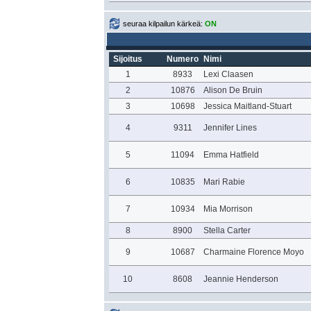
seuraa kilpailun kärkeä:
ON
Sijoitus
Numero
Nimi
1
8933
Lexi Claasen
2
10876
Alison De Bruin
3
10698
Jessica Maitland-Stuart
4
9311
Jennifer Lines
5
11094
Emma Hatfield
6
10835
Mari Rabie
7
10934
Mia Morrison
8
8900
Stella Carter
9
10687
Charmaine Florence Moyo
10
8608
Jeannie Henderson