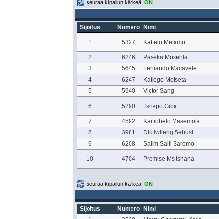
seuraa kilpailun kärkeä:
ON
Sijoitus
Numero
Nimi
1
5327
Kabelo Melamu
2
6246
Paseka Mosehla
3
5645
Fernando Macavele
4
6247
Katlego Motseta
5
5940
Victor Sang
6
5290
Tshepo Giba
7
4592
Kamohelo Masemola
8
3981
Diutlwileng Sebusi
9
6208
Salim Saiti Saremo
10
4704
Promise Msitshana
seuraa kilpailun kärkeä:
ON
Sijoitus
Numero
Nimi