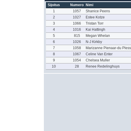
Sijoitus
Numero
Nimi
1
1057
Shanice Peens
2
1027
Estee Kotze
3
1066
Tristan Torr
4
1016
Kai Hattingh
5
815
Megan Whelan
6
1026
N-J Kirkby
7
1058
Marizanne Pienaar-du Pless
8
1067
Celine Van Enter
9
1054
Chelsea Muller
10
28
Renee Redelinghuys