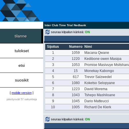
Inter Club Time Trial Nedbank
seuraa kilpailun kärkeä:
ON
tilanne
Sijoitus
Numero
Nimi
tulokset
1
1059
Macana Qwane
2
1220
Kedibone owen Masipa
3
1053
Promise Masivuye Msitshan
etsi
4
15
Monekay Kabongo
5
617
Trevor Salzwedel
suosikit
6
1080
Koketso Selopyane
7
1223
David Morema
[
mobile version
]
8
1043
Tshepo Mashiloane
päivitysväli 57 sekuntteja
9
1045
Dario Matteucci
10
1005
Richard De Klerk
seuraa kilpailun kärkeä:
ON