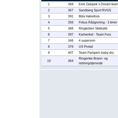
1
369
Emil Zatopek`s Dream tea
2
367
Sandberg Sport RVGS
3
391
Bilia Hønefoss
4
356
Fokus Rådgivning - 3 timer
5
366
Ringkollen Skiklubb
6
397
Kartverket - Team Furu
7
346
4 supersvin
8
376
US Postal
9
407
Team Pampers baby-dry
Ringerike Brann- og
10
364
redningstjeneste