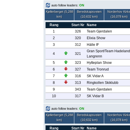
auto follow leaders:
ON
Kjellerberget (5,288
Beredskapsveien
Norderhov Kirk
km)
(10,632 km)
(16,078 km)
Rang
Start Nr
Name
1
326
Team Gjerdalen
2
320
Elixia Show
3
312
Hälle IF
Gran Sport/Team Hadeland
4
321
Langrenn
5
323
Hytteplan Show
6
327
Team Tronrud
7
316
SK Vidar A
8
313
Ringkollen Skiklubb
9
343
Team Gjerdalen
10
317
SK Vidar B
auto follow leaders:
ON
Kjellerberget (5,288
Beredskapsveien
Norderhov Kirk
km)
(10,632 km)
(16,078 km)
Rang
Start Nr
Name