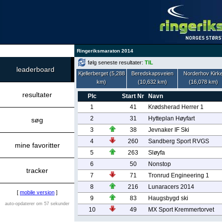
Ringeriksmaraton 2014
følg seneste resultater:
TIL
leaderboard
Kjellerberget (5,288
Beredskapsveien
Norderhov Kirk
km)
(10,632 km)
(16,078 km)
resultater
Plc
Start Nr
Navn
1
41
Krødsherad Herrer 1
2
31
Hytteplan Høyfart
søg
3
38
Jevnaker IF Ski
4
260
Sandberg Sport RVGS
mine favoritter
5
263
Sløyfa
6
50
Nonstop
tracker
7
71
Tronrud Engineering 1
8
216
Lunaracers 2014
[
mobile version
]
9
83
Haugsbygd ski
auto-opdaterer om 57 sekunder
10
49
MX Sport Kremmertorvet