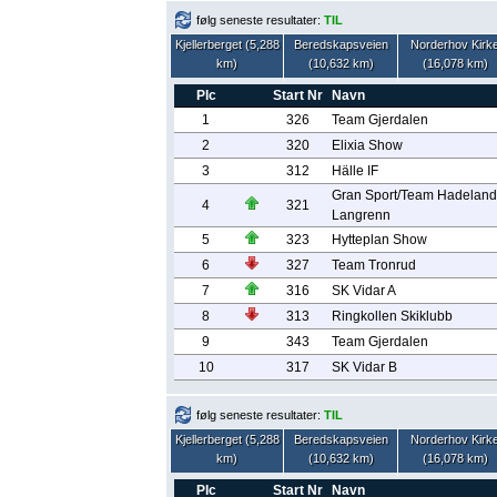
følg seneste resultater:
TIL
Kjellerberget (5,288
Beredskapsveien
Norderhov Kirk
km)
(10,632 km)
(16,078 km)
Plc
Start Nr
Navn
1
326
Team Gjerdalen
2
320
Elixia Show
3
312
Hälle IF
Gran Sport/Team Hadeland
4
321
Langrenn
5
323
Hytteplan Show
6
327
Team Tronrud
7
316
SK Vidar A
8
313
Ringkollen Skiklubb
9
343
Team Gjerdalen
10
317
SK Vidar B
følg seneste resultater:
TIL
Kjellerberget (5,288
Beredskapsveien
Norderhov Kirk
km)
(10,632 km)
(16,078 km)
Plc
Start Nr
Navn