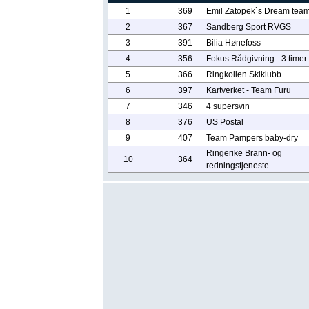
1
369
Emil Zatopek`s Dream tea
2
367
Sandberg Sport RVGS
3
391
Bilia Hønefoss
4
356
Fokus Rådgivning - 3 timer
5
366
Ringkollen Skiklubb
6
397
Kartverket - Team Furu
7
346
4 supersvin
8
376
US Postal
9
407
Team Pampers baby-dry
Ringerike Brann- og
10
364
redningstjeneste