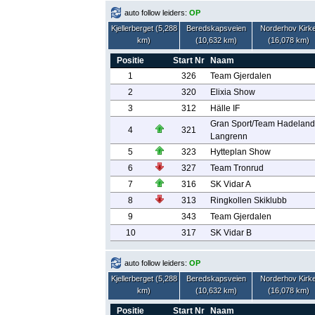
auto follow leiders:
OP
Kjellerberget (5,288
Beredskapsveien
Norderhov Kirk
km)
(10,632 km)
(16,078 km)
Positie
Start Nr
Naam
1
326
Team Gjerdalen
2
320
Elixia Show
3
312
Hälle IF
Gran Sport/Team Hadeland
4
321
Langrenn
5
323
Hytteplan Show
6
327
Team Tronrud
7
316
SK Vidar A
8
313
Ringkollen Skiklubb
9
343
Team Gjerdalen
10
317
SK Vidar B
auto follow leiders:
OP
Kjellerberget (5,288
Beredskapsveien
Norderhov Kirk
km)
(10,632 km)
(16,078 km)
Positie
Start Nr
Naam