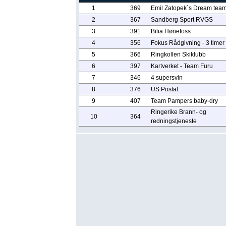
1
369
Emil Zatopek`s Dream tea
2
367
Sandberg Sport RVGS
3
391
Bilia Hønefoss
4
356
Fokus Rådgivning - 3 timer
5
366
Ringkollen Skiklubb
6
397
Kartverket - Team Furu
7
346
4 supersvin
8
376
US Postal
9
407
Team Pampers baby-dry
Ringerike Brann- og
10
364
redningstjeneste