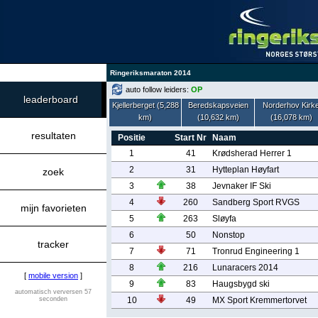
Ringeriksmaraton 2014
auto follow leiders:
OP
leaderboard
Kjellerberget (5,288
Beredskapsveien
Norderhov Kirk
km)
(10,632 km)
(16,078 km)
resultaten
Positie
Start Nr
Naam
1
41
Krødsherad Herrer 1
2
31
Hytteplan Høyfart
zoek
3
38
Jevnaker IF Ski
4
260
Sandberg Sport RVGS
mijn favorieten
5
263
Sløyfa
6
50
Nonstop
tracker
7
71
Tronrud Engineering 1
8
216
Lunaracers 2014
[
mobile version
]
9
83
Haugsbygd ski
automatisch verversen 57
seconden
10
49
MX Sport Kremmertorvet