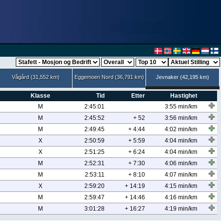
Vågård (31,552 km)
Eggemoen Nord (36,791 km)
Jevnaker (42,195 km)
Klasse
Tid
Etter
Hastighet
M
2:45:01
3:55 min/km
M
2:45:52
+ 52
3:56 min/km
M
2:49:45
+ 4:44
4:02 min/km
X
2:50:59
+ 5:59
4:04 min/km
X
2:51:25
+ 6:24
4:04 min/km
M
2:52:31
+ 7:30
4:06 min/km
M
2:53:11
+ 8:10
4:07 min/km
X
2:59:20
+ 14:19
4:15 min/km
M
2:59:47
+ 14:46
4:16 min/km
M
3:01:28
+ 16:27
4:19 min/km