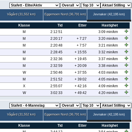
Vågård (31,552 km)
Eggemoen Nord (36,791 km)
Jevnaker (42,195 km)
Klasse
Tid
Etter
Hastighet
M
2:12:51
3:09 min/km
M
2:20:17
+ 7:27
3:20 min/km
M
2:20:48
+ 7:57
3:21 min/km
M
2:28:45
+ 15:55
3:32 min/km
M
2:32:36
+ 19:45
3:37 min/km
M
2:32:59
+ 20:09
3:38 min/km
W
2:50:46
+ 37:55
4:03 min/km
M
2:51:52
+ 39:02
4:05 min/km
X
2:55:07
+ 42:16
4:09 min/km
W
3:02:33
+ 49:42
4:20 min/km
Vågård (31,552 km)
Eggemoen Nord (36,791 km)
Jevnaker (42,195 km)
Klasse
Tid
Etter
Hastighet