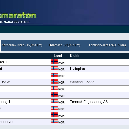
Norderhov Kirke (16,078 km)
Hønefoss (21,097 km)
Tømmervekta (26,115 km)
Land
Klubb
rer 1
NOR
rt
Hytteplan
NOR
NOR
t RVGS
Sandberg Sport
NOR
NOR
NOR
ering 1
Tronrud Engineering AS
NOR
4
NOR
NOR
ertorvet
NOR