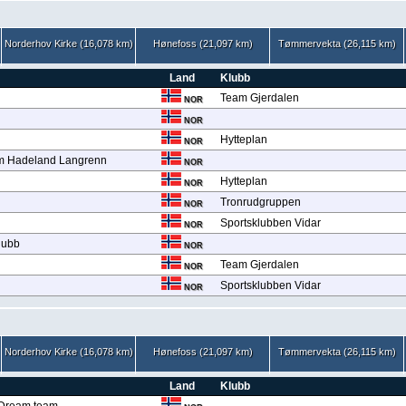
Norderhov Kirke (16,078 km)
Hønefoss (21,097 km)
Tømmervekta (26,115 km)
Land
Klubb
Team Gjerdalen
NOR
NOR
Hytteplan
NOR
m Hadeland Langrenn
NOR
Hytteplan
NOR
Tronrudgruppen
NOR
Sportsklubben Vidar
NOR
lubb
NOR
Team Gjerdalen
NOR
Sportsklubben Vidar
NOR
Norderhov Kirke (16,078 km)
Hønefoss (21,097 km)
Tømmervekta (26,115 km)
Land
Klubb