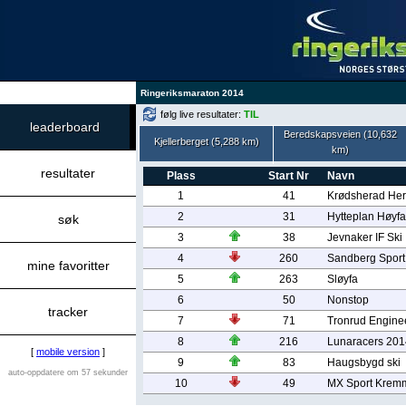
Ringeriksmaraton 2014
følg live resultater:
TIL
leaderboard
Beredskapsveien (10,632
Kjellerberget (5,288 km)
km)
resultater
Plass
Start Nr
Navn
1
41
Krødsherad Her
2
31
Hytteplan Høyfa
søk
3
38
Jevnaker IF Ski
4
260
Sandberg Spor
mine favoritter
5
263
Sløyfa
6
50
Nonstop
tracker
7
71
Tronrud Engine
8
216
Lunaracers 201
[
mobile version
]
9
83
Haugsbygd ski
auto-oppdatere om 57 sekunder
10
49
MX Sport Kremm