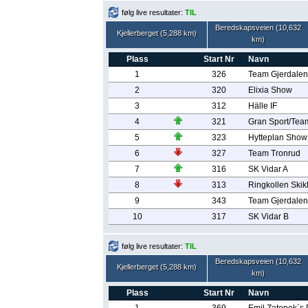
følg live resultater:
TIL
Beredskapsveien (10,632
Kjellerberget (5,288 km)
km)
Plass
Start Nr
Navn
1
326
Team Gjerdalen
2
320
Elixia Show
3
312
Hälle IF
4
321
Gran Sport/Tea
5
323
Hytteplan Show
6
327
Team Tronrud
7
316
SK Vidar A
8
313
Ringkollen Skik
9
343
Team Gjerdalen
10
317
SK Vidar B
følg live resultater:
TIL
Beredskapsveien (10,632
Kjellerberget (5,288 km)
km)
Plass
Start Nr
Navn