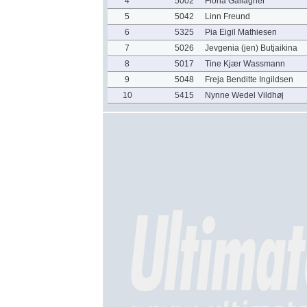
4
5002
Fiona Gallagher
5
5042
Linn Freund
6
5325
Pia Eigil Mathiesen
7
5026
Jevgenia (jen) Butjaikina
8
5017
Tine Kjær Wassmann
9
5048
Freja Benditte Ingildsen
10
5415
Nynne Wedel Vildhøj