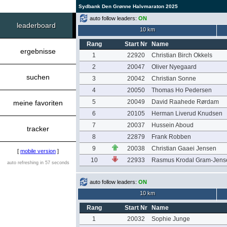
Sydbank Den Grønne Halvmaraton 2025
auto follow leaders:
ON
leaderboard
10 km
Rang
Start Nr
Name
ergebnisse
1
22920
Christian Birch Okkels
2
20047
Oliver Nyegaard
suchen
3
20042
Christian Sonne
4
20050
Thomas Ho Pedersen
5
20049
David Raahede Rørdam
meine favoriten
6
20105
Herman Liverud Knudsen
7
20037
Hussein Aboud
tracker
8
22879
Frank Robben
9
20038
Christian Gaaei Jensen
[
mobile version
]
10
22933
Rasmus Krodal Gram-Jens
auto refreshing in 57 seconds
auto follow leaders:
ON
10 km
Rang
Start Nr
Name
1
20032
Sophie Junge