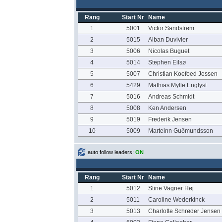
Rang
Start Nr
Name
1
5001
Victor Sandstrøm
2
5015
Alban Duvivier
3
5006
Nicolas Buguet
4
5014
Stephen Eilsø
5
5007
Christian Koefoed Jessen
6
5429
Mathias Mylle Englyst
7
5016
Andreas Schmidt
8
5008
Ken Andersen
9
5019
Frederik Jensen
10
5009
Marteinn Guðmundsson
auto follow leaders:
ON
Rang
Start Nr
Name
1
5012
Stine Vagner Høj
2
5011
Caroline Wederkinck
3
5013
Charlotte Schrøder Jensen