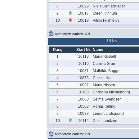
8
10029
Niels Oehlschläger
9
10017
Steen Hinnum
10
10019
Vilnis Frishfelds
auto follow leaders:
ON
8,8 km
Rang
Start Nr
Name
1
10113
Maria Russell
2
10110
Camilla Grün
3
10031
Mathilde Bagger
4
10873
Cecilie Hau
5
10037
Maria Nissen
6
10108
Christina Michlenborg
7
10080
Selma Svendsen
8
10568
Ronja Torfing
9
10038
Linea Landsgaard
10
10114
Ditte Lauritzen
auto follow leaders:
ON