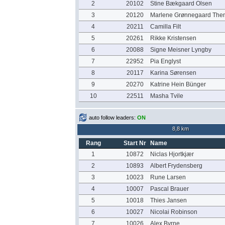
2
20102
Stine Bækgaard Olsen
3
20120
Marlene Grønnegaard The
4
20211
Camilla Filt
5
20261
Rikke Kristensen
6
20088
Signe Meisner Lyngby
7
22952
Pia Englyst
8
20117
Karina Sørensen
9
20270
Katrine Hein Bünger
10
22511
Masha Tvile
auto follow leaders:
ON
8,8 km
Rang
Start Nr
Name
1
10872
Niclas Hjortkjær
2
10893
Albert Frydensberg
3
10023
Rune Larsen
4
10007
Pascal Brauer
5
10018
Thies Jansen
6
10027
Nicolai Robinson
7
10026
Alex Byrne