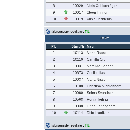
8
10029
Niels Oehlschläger
9
10017
Steen Hinnum
10
10019
Vilnis Frishfelds
følg seneste resultater:
TIL
8,8 km
Plc
Start Nr
Navn
1
10113
Maria Russell
2
10110
Camilla Grün
3
10031
Mathilde Bagger
4
10873
Cecilie Hau
5
10037
Maria Nissen
6
10108
Christina Michlenborg
7
10080
Selma Svendsen
8
10568
Ronja Torfing
9
10038
Linea Landsgaard
10
10114
Ditte Lauritzen
følg seneste resultater:
TIL