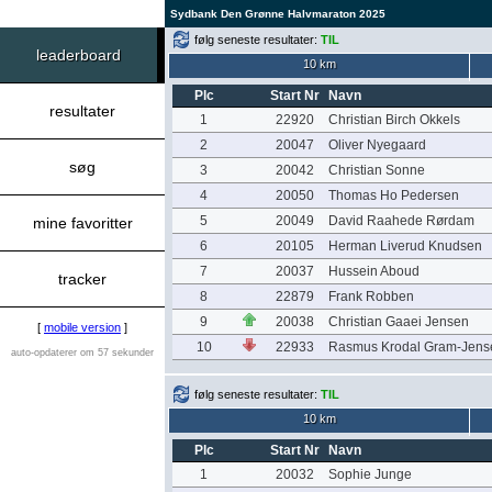
Sydbank Den Grønne Halvmaraton 2025
følg seneste resultater:
TIL
leaderboard
10 km
Plc
Start Nr
Navn
resultater
1
22920
Christian Birch Okkels
2
20047
Oliver Nyegaard
søg
3
20042
Christian Sonne
4
20050
Thomas Ho Pedersen
5
20049
David Raahede Rørdam
mine favoritter
6
20105
Herman Liverud Knudsen
7
20037
Hussein Aboud
tracker
8
22879
Frank Robben
9
20038
Christian Gaaei Jensen
[
mobile version
]
10
22933
Rasmus Krodal Gram-Jens
auto-opdaterer om 57 sekunder
følg seneste resultater:
TIL
10 km
Plc
Start Nr
Navn
1
20032
Sophie Junge