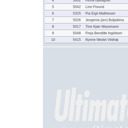
4
5002
Fiona Gallagher
5
5042
Linn Freund
6
5325
Pia Eigil Mathiesen
7
5026
Jevgenia (jen) Butjaikina
8
5017
Tine Kjær Wassmann
9
5048
Freja Benditte Ingildsen
10
5415
Nynne Wedel Vildhøj