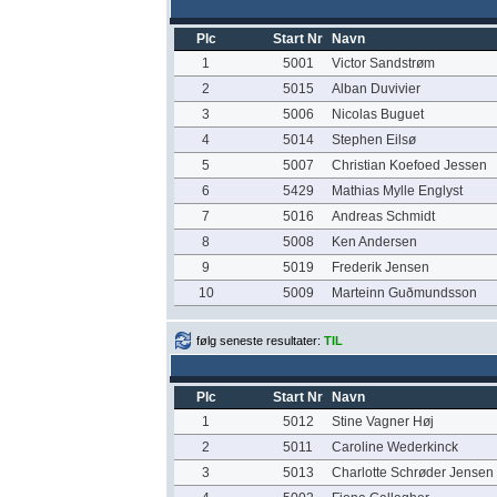
Plc
Start Nr
Navn
1
5001
Victor Sandstrøm
2
5015
Alban Duvivier
3
5006
Nicolas Buguet
4
5014
Stephen Eilsø
5
5007
Christian Koefoed Jessen
6
5429
Mathias Mylle Englyst
7
5016
Andreas Schmidt
8
5008
Ken Andersen
9
5019
Frederik Jensen
10
5009
Marteinn Guðmundsson
følg seneste resultater:
TIL
Plc
Start Nr
Navn
1
5012
Stine Vagner Høj
2
5011
Caroline Wederkinck
3
5013
Charlotte Schrøder Jensen