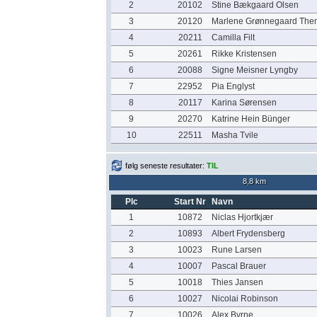
2
20102
Stine Bækgaard Olsen
3
20120
Marlene Grønnegaard The
4
20211
Camilla Filt
5
20261
Rikke Kristensen
6
20088
Signe Meisner Lyngby
7
22952
Pia Englyst
8
20117
Karina Sørensen
9
20270
Katrine Hein Bünger
10
22511
Masha Tvile
følg seneste resultater:
TIL
8,8 km
Plc
Start Nr
Navn
1
10872
Niclas Hjortkjær
2
10893
Albert Frydensberg
3
10023
Rune Larsen
4
10007
Pascal Brauer
5
10018
Thies Jansen
6
10027
Nicolai Robinson
7
10026
Alex Byrne