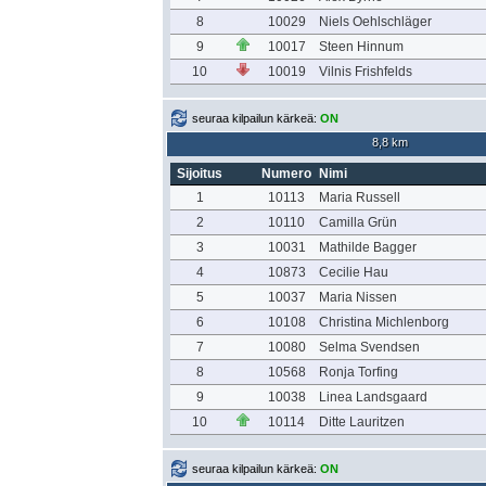
8
10029
Niels Oehlschläger
9
10017
Steen Hinnum
10
10019
Vilnis Frishfelds
seuraa kilpailun kärkeä:
ON
8,8 km
Sijoitus
Numero
Nimi
1
10113
Maria Russell
2
10110
Camilla Grün
3
10031
Mathilde Bagger
4
10873
Cecilie Hau
5
10037
Maria Nissen
6
10108
Christina Michlenborg
7
10080
Selma Svendsen
8
10568
Ronja Torfing
9
10038
Linea Landsgaard
10
10114
Ditte Lauritzen
seuraa kilpailun kärkeä:
ON