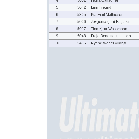
4
5002
Fiona Gallagher
5
5042
Linn Freund
6
5325
Pia Eigil Mathiesen
7
5026
Jevgenia (jen) Butjaikina
8
5017
Tine Kjær Wassmann
9
5048
Freja Benditte Ingildsen
10
5415
Nynne Wedel Vildhøj