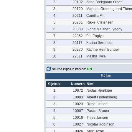
2
20102
Stine Bækgaard Olsen
3
20120
Marlene Grønnegaard Them
4
20211
Camilla Filt
5
20261
Rikke Kristensen
6
20088
Signe Meisner Lyngby
7
22952
Pia Englyst
8
20117
Karina Sørensen
9
20270
Katrine Hein Bünger
10
22511
Masha Tvile
seuraa kilpailun kärkeä:
ON
8,8 km
Sijoitus
Numero
Nimi
1
10872
Niclas Hjortkjær
2
10893
Albert Frydensberg
3
10023
Rune Larsen
4
10007
Pascal Brauer
5
10018
Thies Jansen
6
10027
Nicolai Robinson
7
10026
Alex Byrne