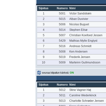
Sijoitus
Numero
Nimi
1
5001
Victor Sandstrøm
2
5015
Alban Duvivier
3
5006
Nicolas Buguet
4
5014
Stephen Eilsø
5
5007
Christian Koefoed Jessen
6
5429
Mathias Mylle Englyst
7
5016
Andreas Schmidt
8
5008
Ken Andersen
9
5019
Frederik Jensen
10
5009
Marteinn Guðmundsson
seuraa kilpailun kärkeä:
ON
Sijoitus
Numero
Nimi
1
5012
Stine Vagner Høj
2
5011
Caroline Wederkinck
3
5013
Charlotte Schrøder Jensen