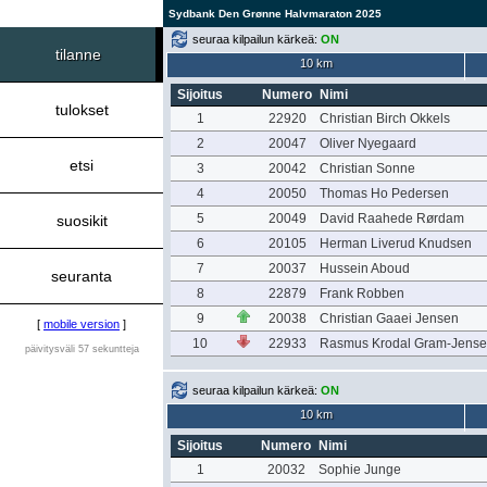
Sydbank Den Grønne Halvmaraton 2025
seuraa kilpailun kärkeä:
ON
tilanne
10 km
Sijoitus
Numero
Nimi
tulokset
1
22920
Christian Birch Okkels
2
20047
Oliver Nyegaard
etsi
3
20042
Christian Sonne
4
20050
Thomas Ho Pedersen
5
20049
David Raahede Rørdam
suosikit
6
20105
Herman Liverud Knudsen
7
20037
Hussein Aboud
seuranta
8
22879
Frank Robben
9
20038
Christian Gaaei Jensen
[
mobile version
]
10
22933
Rasmus Krodal Gram-Jens
päivitysväli 57 sekuntteja
seuraa kilpailun kärkeä:
ON
10 km
Sijoitus
Numero
Nimi
1
20032
Sophie Junge