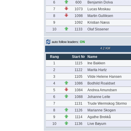
6
600
Benjamin Dolva
7
1073
Lucas Moskau
8
1098
Martin Gulliksen
9
1092
Kristian Næss
10
1133
Olaf Sissener
auto follow leaders:
ON
4.2 KM
Rang
Start Nr
Name
1
1115
Ine Bakken
2
1122
Marita Hartz
3
1105
Vilde Helene Hansen
4
1086
Bodhild Roaldset
5
1084
Andrea Amundsen
6
1088
Johanne Leite
7
1131
Trude Wermskog Stormo
8
1126
Marianne Skogen
9
1114
Agathe Brekkå
10
1136
Live Bøyum