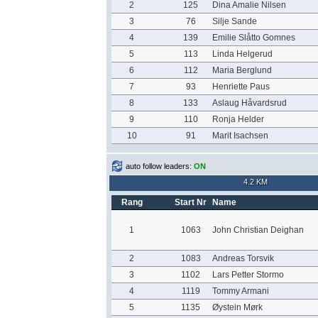
2
125
Dina Amalie Nilsen
3
76
Silje Sande
4
139
Emilie Slåtto Gomnes
5
113
Linda Helgerud
6
112
Maria Berglund
7
93
Henriette Paus
8
133
Aslaug Håvardsrud
9
110
Ronja Helder
10
91
Marit Isachsen
auto follow leaders:
ON
4.2 KM
Rang
Start Nr
Name
1
1063
John Christian Deighan
2
1083
Andreas Torsvik
3
1102
Lars Petter Stormo
4
1119
Tommy Armani
5
1135
Øystein Mørk