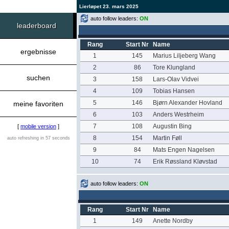
Lierløpet 23. mars 2025
auto follow leaders:
ON
leaderboard
Rang
Start Nr
Name
ergebnisse
1
145
Marius Liljeberg Wang
2
86
Tore Klungland
suchen
3
158
Lars-Olav Vidvei
4
109
Tobias Hansen
5
146
Bjørn Alexander Hovland
meine favoriten
6
103
Anders Westrheim
7
108
Augustin Bing
[
mobile version
]
8
154
Martin Føll
auto refreshing in 57 seconds
9
84
Mats Engen Nagelsen
10
74
Erik Røssland Kløvstad
auto follow leaders:
ON
Rang
Start Nr
Name
1
149
Anette Nordby