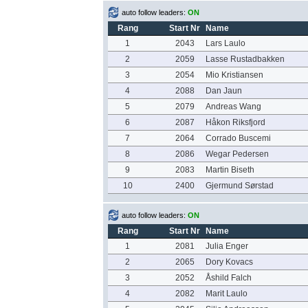
auto follow leaders:
ON
Rang
Start Nr
Name
1
2043
Lars Laulo
2
2059
Lasse Rustadbakken
3
2054
Mio Kristiansen
4
2088
Dan Jaun
5
2079
Andreas Wang
6
2087
Håkon Riksfjord
7
2064
Corrado Buscemi
8
2086
Wegar Pedersen
9
2083
Martin Biseth
10
2400
Gjermund Sørstad
auto follow leaders:
ON
Rang
Start Nr
Name
1
2081
Julia Enger
2
2065
Dory Kovacs
3
2052
Åshild Falch
4
2082
Marit Laulo