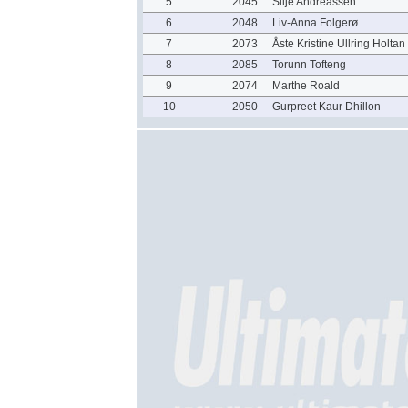
5
2045
Silje Andreassen
6
2048
Liv-Anna Folgerø
7
2073
Åste Kristine Ullring Holtan
8
2085
Torunn Tofteng
9
2074
Marthe Roald
10
2050
Gurpreet Kaur Dhillon