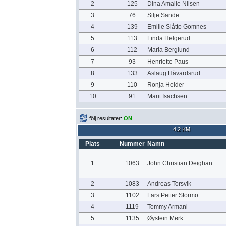
2
125
Dina Amalie Nilsen
3
76
Silje Sande
4
139
Emilie Slåtto Gomnes
5
113
Linda Helgerud
6
112
Maria Berglund
7
93
Henriette Paus
8
133
Aslaug Håvardsrud
9
110
Ronja Helder
10
91
Marit Isachsen
följ resultater:
ON
4.2 KM
Plats
Nummer
Namn
1
1063
John Christian Deighan
2
1083
Andreas Torsvik
3
1102
Lars Petter Stormo
4
1119
Tommy Armani
5
1135
Øystein Mørk