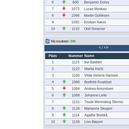
6
600
Benjamin Dolva
7
1073
Lucas Moskau
8
1098
Martin Gulliksen
9
1092
Kristian Næss
10
1133
Olaf Sissener
följ resultater:
ON
4.2 KM
Plats
Nummer
Namn
1
1115
Ine Bakken
2
1122
Marita Hartz
3
1105
Vilde Helene Hansen
4
1086
Bodhild Roaldset
5
1084
Andrea Amundsen
6
1088
Johanne Leite
7
1131
Trude Wermskog Stormo
8
1126
Marianne Skogen
9
1114
Agathe Brekkå
10
1136
Live Bøyum