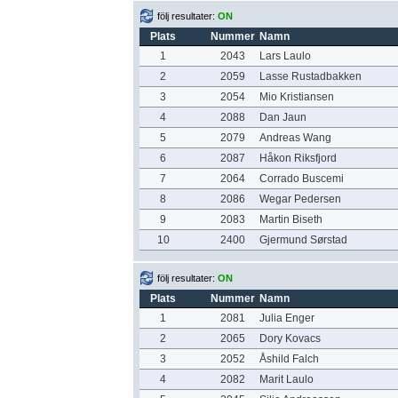
följ resultater:
ON
Plats
Nummer
Namn
1
2043
Lars Laulo
2
2059
Lasse Rustadbakken
3
2054
Mio Kristiansen
4
2088
Dan Jaun
5
2079
Andreas Wang
6
2087
Håkon Riksfjord
7
2064
Corrado Buscemi
8
2086
Wegar Pedersen
9
2083
Martin Biseth
10
2400
Gjermund Sørstad
följ resultater:
ON
Plats
Nummer
Namn
1
2081
Julia Enger
2
2065
Dory Kovacs
3
2052
Åshild Falch
4
2082
Marit Laulo