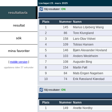
Lierløpet 23. mars 2025
följ resultater:
ON
resultattavla
Plats
Nummer
Namn
resultat
1
145
Marius Liljeberg Wang
2
86
Tore Klungland
sök
3
158
Lars-Olav Vidvei
4
109
Tobias Hansen
5
146
Bjørn Alexander Hovland
mina favoriter
6
103
Anders Westrheim
7
108
Augustin Bing
[
mobile version
]
8
154
Martin Føll
uppdatera tiden 57 sekunder
9
84
Mats Engen Nagelsen
10
74
Erik Røssland Kløvstad
följ resultater:
ON
Plats
Nummer
Namn
1
149
Anette Nordby