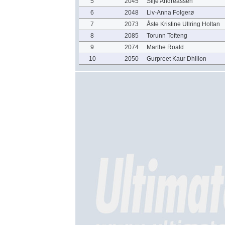
5
2045
Silje Andreassen
6
2048
Liv-Anna Folgerø
7
2073
Åste Kristine Ullring Holtan
8
2085
Torunn Tofteng
9
2074
Marthe Roald
10
2050
Gurpreet Kaur Dhillon