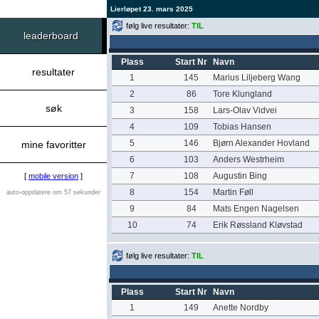
Lierløpet 23. mars 2025
følg live resultater:
TIL
leaderboard
Plass
Start Nr
Navn
resultater
1
145
Marius Liljeberg Wang
2
86
Tore Klungland
søk
3
158
Lars-Olav Vidvei
4
109
Tobias Hansen
5
146
Bjørn Alexander Hovland
mine favoritter
6
103
Anders Westrheim
7
108
Augustin Bing
[
mobile version
]
8
154
Martin Føll
auto-oppdatere om 57 sekunder
9
84
Mats Engen Nagelsen
10
74
Erik Røssland Kløvstad
følg live resultater:
TIL
Plass
Start Nr
Navn
1
149
Anette Nordby