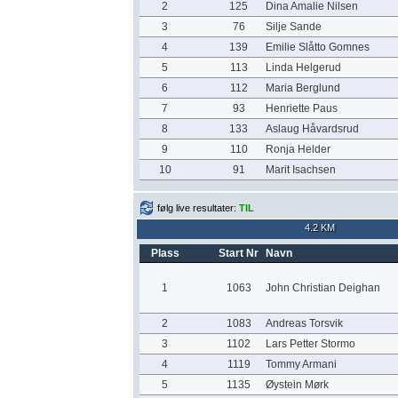
2
125
Dina Amalie Nilsen
3
76
Silje Sande
4
139
Emilie Slåtto Gomnes
5
113
Linda Helgerud
6
112
Maria Berglund
7
93
Henriette Paus
8
133
Aslaug Håvardsrud
9
110
Ronja Helder
10
91
Marit Isachsen
følg live resultater:
TIL
4.2 KM
Plass
Start Nr
Navn
1
1063
John Christian Deighan
2
1083
Andreas Torsvik
3
1102
Lars Petter Stormo
4
1119
Tommy Armani
5
1135
Øystein Mørk