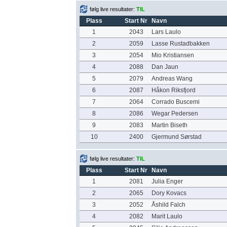
følg live resultater:
TIL
Plass
Start Nr
Navn
1
2043
Lars Laulo
2
2059
Lasse Rustadbakken
3
2054
Mio Kristiansen
4
2088
Dan Jaun
5
2079
Andreas Wang
6
2087
Håkon Riksfjord
7
2064
Corrado Buscemi
8
2086
Wegar Pedersen
9
2083
Martin Biseth
10
2400
Gjermund Sørstad
følg live resultater:
TIL
Plass
Start Nr
Navn
1
2081
Julia Enger
2
2065
Dory Kovacs
3
2052
Åshild Falch
4
2082
Marit Laulo