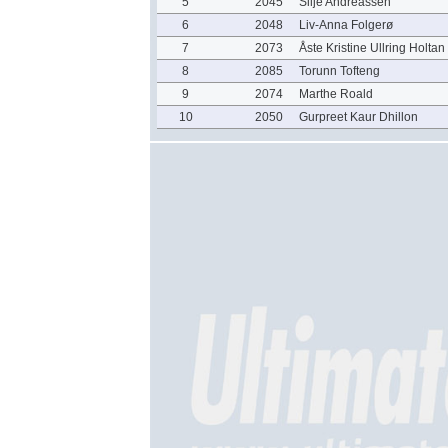
5
2045
Silje Andreassen
6
2048
Liv-Anna Folgerø
7
2073
Åste Kristine Ullring Holtan
8
2085
Torunn Tofteng
9
2074
Marthe Roald
10
2050
Gurpreet Kaur Dhillon