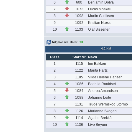
6
600
Benjamin Dolva
7
1073
Lucas Moskau
8
1098
Martin Gulliksen
9
1092
Kristian Næss
10
1133
Olaf Sissener
følg live resultater:
TIL
4.2 KM
Plass
Start Nr
Navn
1
1115
Ine Bakken
2
1122
Marita Hartz
3
1105
Vilde Helene Hansen
4
1086
Bodhild Roaldset
5
1084
Andrea Amundsen
6
1088
Johanne Leite
7
1131
Trude Wermskog Stormo
8
1126
Marianne Skogen
9
1114
Agathe Brekkå
10
1136
Live Bøyum