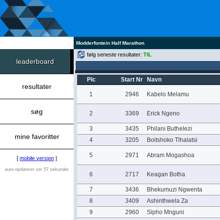
Modderfontein Half Marathon
følg seneste resultater:
TIL
leaderboard
Plc
Start Nr
Navn
resultater
1
2946
Kabelo Melamu
søg
2
3369
Erick Ngeno
3
3435
Philani Buthelezi
mine favoritter
4
3205
Boitshoko Tlhalatsi
5
2971
Abram Mogashoa
[
mobile version
]
auto-opdaterer om 57 sekunder
6
2717
Keagan Botha
7
3436
Bhekumuzi Ngwenta
8
3409
Ashinthwela Za
9
2960
Sipho Mnguni