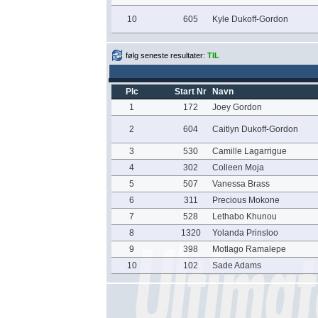
10
605
Kyle Dukoff-Gordon
følg seneste resultater:
TIL
Plc
Start Nr
Navn
1
172
Joey Gordon
2
604
Caitlyn Dukoff-Gordon
3
530
Camille Lagarrigue
4
302
Colleen Moja
5
507
Vanessa Brass
6
311
Precious Mokone
7
528
Lethabo Khunou
8
1320
Yolanda Prinsloo
9
398
Motlago Ramalepe
10
102
Sade Adams