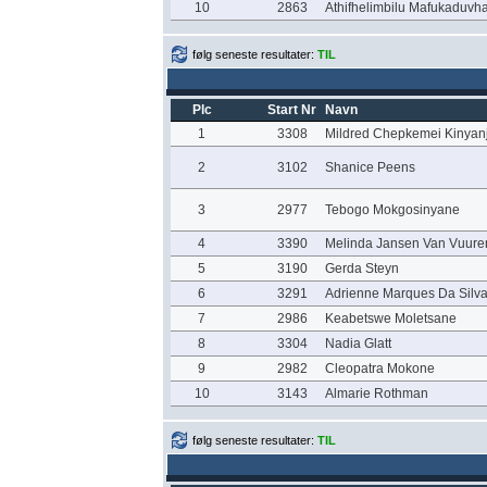
10
2863
Athifhelimbilu Mafukaduvh
følg seneste resultater:
TIL
Plc
Start Nr
Navn
1
3308
Mildred Chepkemei Kinyan
2
3102
Shanice Peens
3
2977
Tebogo Mokgosinyane
4
3390
Melinda Jansen Van Vuure
5
3190
Gerda Steyn
6
3291
Adrienne Marques Da Silv
7
2986
Keabetswe Moletsane
8
3304
Nadia Glatt
9
2982
Cleopatra Mokone
10
3143
Almarie Rothman
følg seneste resultater:
TIL