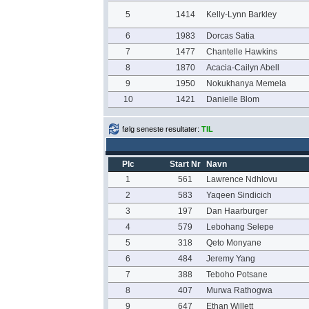
5
1414
Kelly-Lynn Barkley
6
1983
Dorcas Satia
7
1477
Chantelle Hawkins
8
1870
Acacia-Cailyn Abell
9
1950
Nokukhanya Memela
10
1421
Danielle Blom
følg seneste resultater:
TIL
Plc
Start Nr
Navn
1
561
Lawrence Ndhlovu
2
583
Yaqeen Sindicich
3
197
Dan Haarburger
4
579
Lebohang Selepe
5
318
Qeto Monyane
6
484
Jeremy Yang
7
388
Teboho Potsane
8
407
Murwa Rathogwa
9
647
Ethan Willett