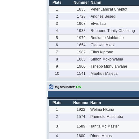
Plats
Nummer
Namn
1
1833
Peter Lang'at Cheptot
2
1728
Andries Sesedi
3
1907
Elvis Tau
4
1938
Rebaone Trinity Obotseng
5
1979
Boukane Mohlanne
6
1654
Gladwin Mzazi
7
1982
Elias Kiprono
8
1865
Simon Mokonyama
9
1900
Tshepo Mphulanyane
10
1541
Maphuti Majetja
följ resultater:
ON
Plats
Nummer
Namn
1
1922
Welma Nkuna
2
1574
Phemelo Matshaba
3
1589
Tanita Mc Master
4
1600
Dineo Mmusi