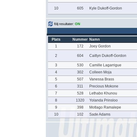
10
605
Kyle Dukoff-Gordon
följ resultater:
ON
Plats
Nummer
Namn
1
172
Joey Gordon
2
604
Caitlyn Dukoff-Gordon
3
530
Camille Lagarrigue
4
302
Colleen Moja
5
507
Vanessa Brass
6
311
Precious Mokone
7
528
Lethabo Khunou
8
1320
Yolanda Prinsloo
9
398
Motlago Ramalepe
10
102
Sade Adams