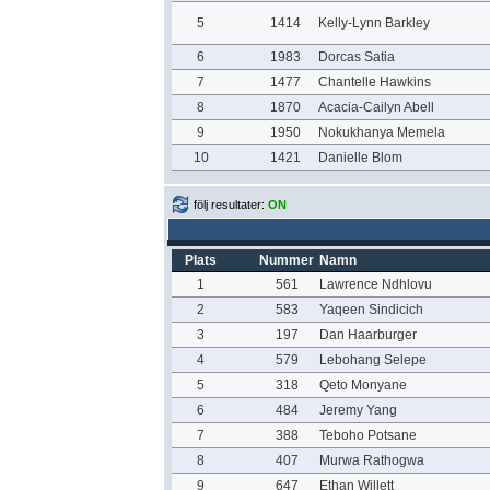
5
1414
Kelly-Lynn Barkley
6
1983
Dorcas Satia
7
1477
Chantelle Hawkins
8
1870
Acacia-Cailyn Abell
9
1950
Nokukhanya Memela
10
1421
Danielle Blom
följ resultater:
ON
Plats
Nummer
Namn
1
561
Lawrence Ndhlovu
2
583
Yaqeen Sindicich
3
197
Dan Haarburger
4
579
Lebohang Selepe
5
318
Qeto Monyane
6
484
Jeremy Yang
7
388
Teboho Potsane
8
407
Murwa Rathogwa
9
647
Ethan Willett