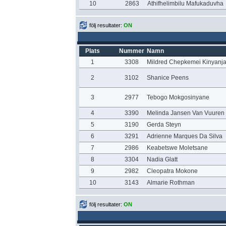
10
2863
Athifhelimbilu Mafukaduvha
följ resultater:
ON
Plats
Nummer
Namn
1
3308
Mildred Chepkemei Kinyanj
2
3102
Shanice Peens
3
2977
Tebogo Mokgosinyane
4
3390
Melinda Jansen Van Vuuren
5
3190
Gerda Steyn
6
3291
Adrienne Marques Da Silva
7
2986
Keabetswe Moletsane
8
3304
Nadia Glatt
9
2982
Cleopatra Mokone
10
3143
Almarie Rothman
följ resultater:
ON