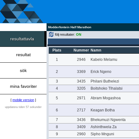
Modderfontein Half Marathon
följ resultater:
ON
resultattavla
Plats
Nummer
Namn
resultat
1
2946
Kabelo Melamu
sök
2
3369
Erick Ngeno
3
3435
Philani Buthelezi
mina favoriter
4
3205
Boitshoko Tlhalatsi
5
2971
Abram Mogashoa
[
mobile version
]
uppdatera tiden 57 sekunder
6
2717
Keagan Botha
7
3436
Bhekumuzi Ngwenta
8
3409
Ashinthwela Za
9
2960
Sipho Mnguni